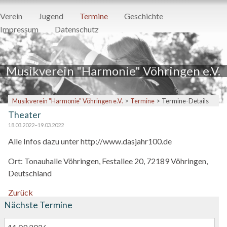
Navigation
Verein
Jugend
Termine
Geschichte
überspringen
Impressum
Datenschutz
Musikverein "Harmonie" Vöhringen e.V.
Musikverein "Harmonie" Vöhringen e.V.
Termine
Termine-Details
Theater
18.03.2022–19.03.2022
Alle Infos dazu unter http://www.dasjahr100.de
Ort:
Tonauhalle Vöhringen, Festallee 20, 72189 Vöhringen,
Deutschland
Zurück
Nächste Termine